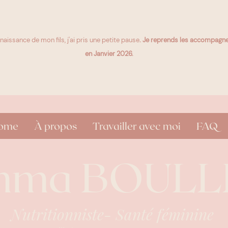
 naissance de mon fils, j'ai pris une
petite pause
. Je reprends les accompag
en Janvier 2026.
ome
À propos
Travailler avec moi
FAQ
mma BOULL
Nutritionniste- Santé féminine