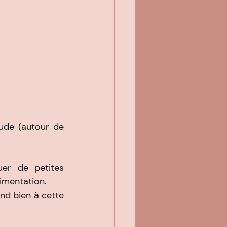
ude (autour de 
er de petites 
limentation.
ond bien à cette 