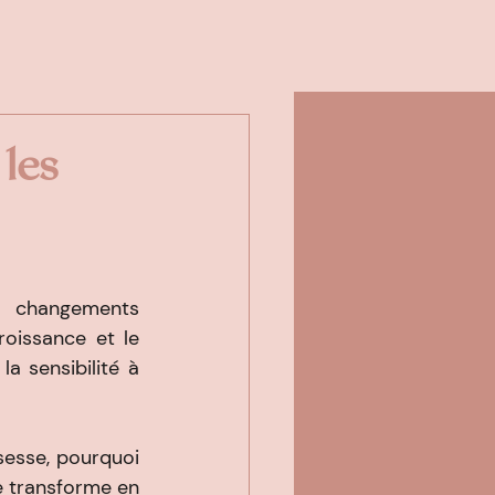
 les
 changements 
issance et le 
 sensibilité à 
sesse, pourquoi 
e transforme en 