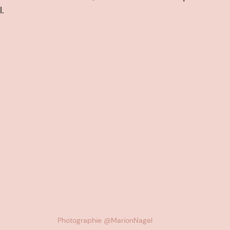
.
Photographie @MarionNagel