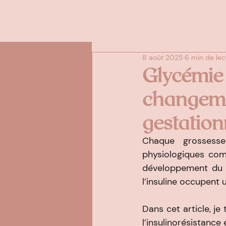
8 août 2025
6 min de lec
Glycémie 
changemen
gestation
Chaque grossesse
physiologiques com
développement du bé
l’insuline occupent 
Dans cet article, j
l’insulinorésistance