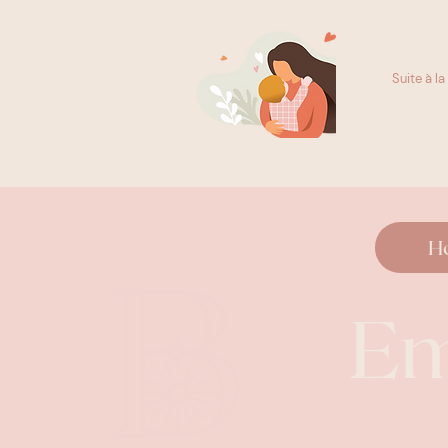
Suite à la
H
E