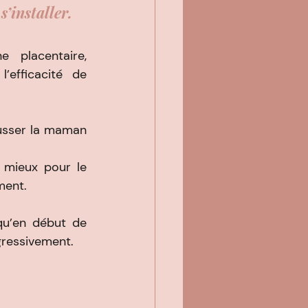
’installer.
placentaire, 
efficacité de 
usser la maman 
mieux pour le 
ment.
u’en début de 
ogressivement.