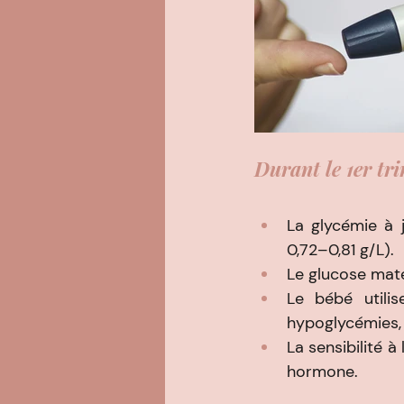
Durant le 1er tri
La glycémie à 
0,72–0,81 g/L).
Le glucose mate
Le bébé utili
hypoglycémies, 
La sensibilité à
hormone.